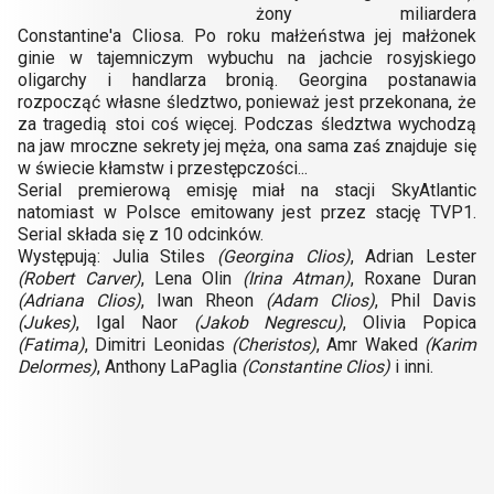
żony miliardera
Constantine'a Cliosa. Po roku małżeństwa jej małżonek
ginie w tajemniczym wybuchu na jachcie rosyjskiego
oligarchy i handlarza bronią. Georgina postanawia
rozpocząć własne śledztwo, ponieważ jest przekonana, że
za tragedią stoi coś więcej. Podczas śledztwa wychodzą
na jaw mroczne sekrety jej męża, ona sama zaś znajduje się
w świecie kłamstw i przestępczości...
Serial premierową emisję miał na stacji SkyAtlantic
natomiast w Polsce emitowany jest przez stację TVP1.
Serial składa się z 10 odcinków.
Występują: Julia Stiles
(Georgina Clios)
, Adrian Lester
(Robert Carver)
, Lena Olin
(Irina Atman)
, Roxane Duran
(Adriana Clios)
, Iwan Rheon
(Adam Clios)
, Phil Davis
(Jukes)
, Igal Naor
(Jakob Negrescu)
, Olivia Popica
(Fatima)
, Dimitri Leonidas
(Cheristos)
, Amr Waked
(Karim
Delormes)
, Anthony LaPaglia
(Constantine Clios)
i inni.