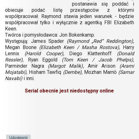
postanawia się poddać i
obiecuje podać listę przestępców z którymi
współpracował. Raymond stawia jeden warunek - będzie
współpracował tylko i wyłącznie z agentką FBI Elizabeth
Keen.
Twórca i pomysłodawca: Jon Bokenkamp.
Występują: James Spader
(Raymond „Red” Reddington)
,
Megan Boone
(Elizabeth Keen / Masha Rostova)
, Harry
Lennix
(Harold Cooper)
, Diego Klattenhoff
(Donald
Ressler)
, Ryan Eggold
(Tom Keen / Jacob Phelps)
,
Parminder Nagra
(Margot Malik)
, Amir Arison
(Arami
Mojatabi)
, Hisham Tawfiq
(Dembe)
, Mozhan Marnò
(Samar
Navabi)
i inni.
Serial obecnie jest niedostępny online
Udostępnij