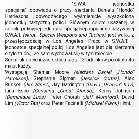
"S.W.A.T. - jednostka
specjalna" opowiada o pracy sierżanta Daniela "Hondo"
Harrlesona dowodzącego wyśmienicie wyszkoloną
jednostką taktyczną policji. Głównym celem ukazanej w
serialu policyjnej jednostki specjalnej popularnie nazywanej
S.W.A.T.
(skrót - Special Weapons and Tactics)
, jest walka z
przestępczością w Los Angeles. Praca w S.W.A.T. -
jednostce specjalnej policji Los Angeles jest dla sierżanta
o tyle trudną, że sam wychował się w tym mieście...
Serial jak dotychczas składa się z 13 odcinków po około 45
minut każdy.
Występują: Shemar Moore
(sierżant Daniel „Hondo”
Harrelson)
, Stephanie Sigman
(Jessica Cortez)
, Alex
Russell
(Jim Street)
, Jay Harrington
(David „Deacon” Kay)
,
Lina Esco
(Christina „Chris” Alonso)
, Kenny Johnson
(Dominique Luca)
, Peter Onorati
(Jeff Mumford)
, David
Lim
(Victor Tan)
oraz Peter Facinelli
(Michael Plank)
i inni.